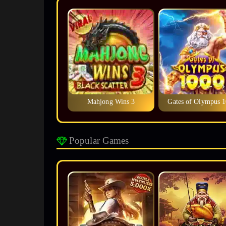
Mahjong Wins 3
Gates of Olympus 
Popular Games