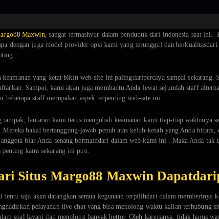
argo88 Maxwin
, sangat termashyur dalam penduduk dari indonesia saat ini.
 lupa dengan juga model provider opsi kami yang terunggul dan berkualitasdar
ting.
 keamanan yang ketat bikin web-site ini palingdaripercaya sampai sekarang. 
aftarkan. Sampai, kami akan juga membantu Anda lewat sejumlah staff alterna
an beberapa staff merupakan aspek terpenting web-site ini.
 tampak, lantaran kami terus mengubah keamanan kami tiap-tiap waktunya se
rja. Mereka bakal bertanggung-jawab penuh atas keluh-kesah yang Anda bicara
nggota biar Anda senang bermaindari dalam web kami ini . Maka Anda tak us
penting kami sekarang ini pun.
ari Situs Margo88 Maxwin Dapatdari
 ini tentu saja akan datangkan semua kegunaan terpilihdari dalam memberiny
adirkan pelayanan live chat yang bisa menolong waktu kalian terhubung situ
lam soal layani dan menolong banyak bettor. Oleh karenanya, tidak harus w