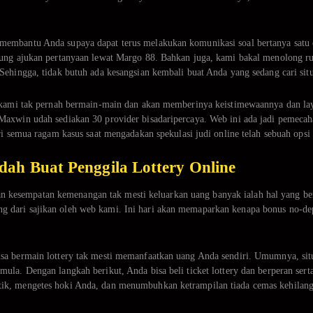
membantu Anda supaya dapat terus melakukan komunikasi soal bertanya satu da
sung ajukan pertanyaan lewat Margo 88. Bahkan juga, kami bakal menolong rut
Sehingga, tidak butuh ada kesangsian kembali buat Anda yang sedang cari situ
ja kami tak pernah bermain-main dan akan memberinya keistimewaannya dan lay
 Maxwin udah sediakan 30 provider bisadaripercaya. Web ini ada jadi pemeca
ari semua ragam kasus saat mengadakan spekulasi judi online telah sebuah opsi
ah Buat Penggila Lottery Online
kesempatan kemenangan tak mesti keluarkan uang banyak ialah hal yang bena
dari sajikan oleh web kami. Ini hari akan memaparkan kenapa bonus no-deposi
.
sa bermain lottery tak mesti memanfaatkan uang Anda sendiri. Umumnya, situs 
ula. Dengan langkah berikut, Anda bisa beli ticket lottery dan berperan sert
tik, mengetes hoki Anda, dan menumbuhkan ketrampilan tiada cemas kehilan