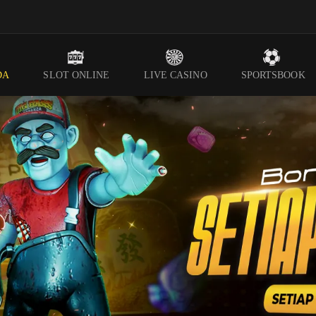
DA
SLOT ONLINE
LIVE CASINO
SPORTSBOOK