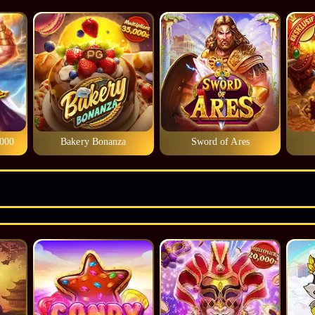
1000
Bakery Bonanza
Sword of Ares