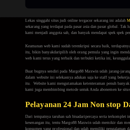
Lekas singgahi situs judi online tergacor sekarang ini adalah
M
sekarang yang terdapat pada pasar asia dan pasar global. Tak
kami menjadi anggota sah, dan banyak mendapat spek spek pen
Keamanan web kami sudah terenkripsi secara baik, terdapatnya
itu, bikin banyakdaripilih oleh orang pemula yang ingin mend
web kami terus yang terbaik dan terbukti ketika ini, keunggul
Buat bugnya sendiri pada Margo88 Maxwin udah jarang-jarang
dalam website ini selekasnya adukan saja ke staff yang beke
itu. Website kami mengutamakan ketenteraman penuh banyak a
kami juga membimbing metode untuk Anda abonemen ke situs 
Pelayanan 24 Jam Non stop D
Dari tempatnya taruhan sah bisadaripercaya serta terkomplet
kesenangan itu, tentu Margo88 Maxwin udah memikir dan mengh
konsumen yang professional dan udah memiliki pengalaman da