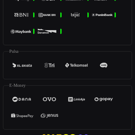
Pulsa
E-Money