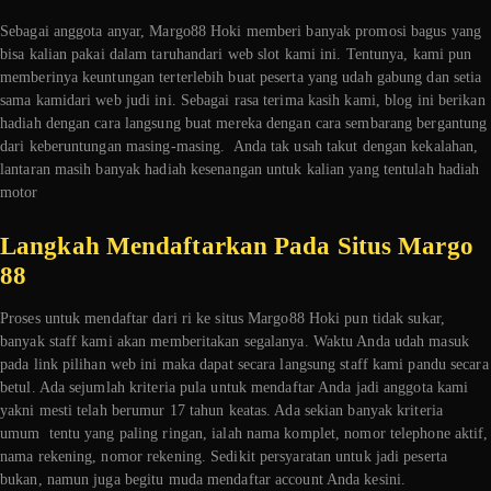
Sebagai anggota anyar, Margo88 Hoki memberi banyak promosi bagus yang
bisa kalian pakai dalam taruhandari web slot kami ini. Tentunya, kami pun
memberinya keuntungan terterlebih buat peserta yang udah gabung dan setia
sama kamidari web judi ini. Sebagai rasa terima kasih kami, blog ini berikan
hadiah dengan cara langsung buat mereka dengan cara sembarang bergantung
dari keberuntungan masing-masing. Anda tak usah takut dengan kekalahan,
lantaran masih banyak hadiah kesenangan untuk kalian yang tentulah hadiah
motor
Langkah Mendaftarkan Pada Situs Margo
88
Proses untuk mendaftar dari ri ke situs Margo88 Hoki pun tidak sukar,
banyak staff kami akan memberitakan segalanya. Waktu Anda udah masuk
pada link pilihan web ini maka dapat secara langsung staff kami pandu secara
betul. Ada sejumlah kriteria pula untuk mendaftar Anda jadi anggota kami
yakni mesti telah berumur 17 tahun keatas. Ada sekian banyak kriteria
umum tentu yang paling ringan, ialah nama komplet, nomor telephone aktif,
nama rekening, nomor rekening. Sedikit persyaratan untuk jadi peserta
bukan, namun juga begitu muda mendaftar account Anda kesini.