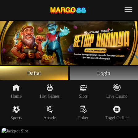
Beranda
Slot Online
Live Casino
Sportsbook
Arcade
Togel Online
Daftar
Login
Poker
Whatsapp
Home
Hot Games
Slots
Live Casino
Telegram
Sports
Arcade
Poker
Togel Online
Livechat