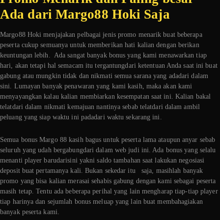
Ada dari Margo88 Hoki Saja
Margo88 Hoki menjajakan pelbagai jenis promo menarik buat beberapa
peserta cukup semuanya untuk memberikan hati kalian dengan berikan
keuntungan lebih. Ada sangat banyak bonus yang kami menawarkan tiap
hari, akan tetapi hal semacam itu tergantungdari ketentuan Anda saat ini buat
gabung atau mungkin tidak dan nikmati semua sarana yang adadari dalam
sini. Lumayan banyak penawaran yang kami kasih, maka akan kami
menyayangkan kalau kalian membiarkan kesempatan saat ini. Kalian bakal
telatdari dalam nikmati kemajuan nantinya sebab telatdari dalam ambil
peluang yang siap waktu ini padadari waktu sekarang ini.
Semua bonus Margo 88 kasih bagus untuk peserta lama ataupun anyar sebab
seluruh yang udah bergabungdari dalam web judi ini. Ada bonus yang selalu
menanti player barudarisini yakni saldo tambahan saat lakukan negosiasi
deposit buat pertamanya kali. Bukan sekedar itu saja, masihlah banyak
promo yang bisa kalian merasai sehabis gabung dengan kami sebagai peserta
masih tetap. Tentu ada beberapa perihal yang lain mengharap tiap-tiap player
tiap harinya dan sejumlah bonus meluap yang lain buat membahagiakan
banyak peserta kami.